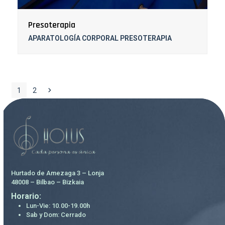
Presoterapia
APARATOLOGÍA CORPORAL PRESOTERAPIA
Page
Page
Siguiente
1
2
Hurtado de Amezaga 3 – Lonja
48008 – Bilbao – Bizkaia
Horario:
Lun-Vie: 10.00-19.00h
Sab y Dom: Cerrado